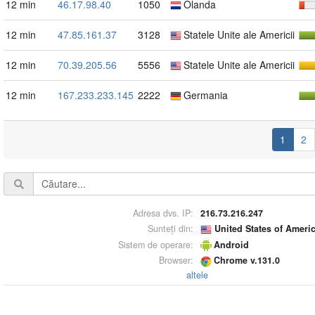
12 min
46.17.98.40
1050
Olanda
12 min
47.85.161.37
3128
Statele Unite ale Americii
12 min
70.39.205.56
5556
Statele Unite ale Americii
12 min
167.233.233.145
2222
Germania
1
2
Adresa dvs. IP:
216.73.216.247
Sunteți din:
United States of Ameri
Sistem de operare:
Android
Browser:
Chrome v.131.0
altele