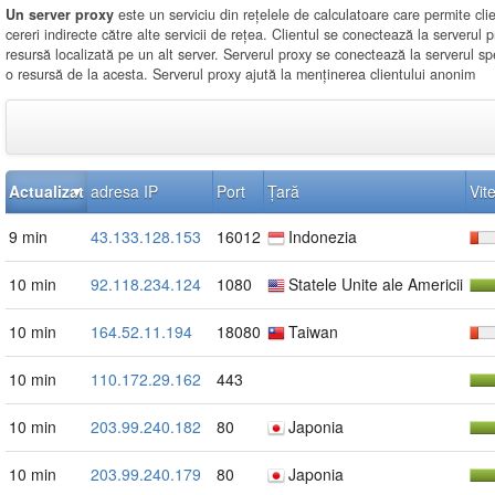
Un server proxy
este un serviciu din rețelele de calculatoare care permite clie
cereri indirecte către alte servicii de rețea. Clientul se conectează la serverul pr
resursă localizată pe un alt server. Serverul proxy se conectează la serverul spe
o resursă de la acesta. Serverul proxy ajută la menținerea clientului anonim
Actualizat
adresa IP
Port
Țară
Vit
9 min
43.133.128.153
16012
Indonezia
10 min
92.118.234.124
1080
Statele Unite ale Americii
10 min
164.52.11.194
18080
Taiwan
10 min
110.172.29.162
443
10 min
203.99.240.182
80
Japonia
10 min
203.99.240.179
80
Japonia