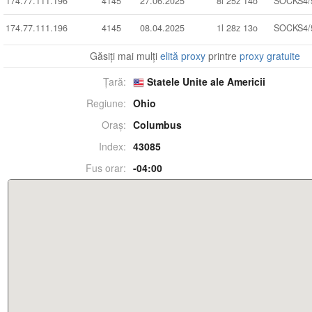
174.77.111.196
4145
27.06.2025
8l 25z 14o
SOCKS4/
174.77.111.196
4145
08.04.2025
1l 28z 13o
SOCKS4/
Găsiți mai mulți
elită proxy
printre
proxy gratuite
Țară:
Statele Unite ale Americii
Regiune:
Ohio
Oraș:
Columbus
Index:
43085
Fus orar:
-04:00