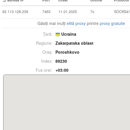
adresa IP
Port
Creat
Online
Protocol
92.113.128.239
7463
11.01.2025
7o
SOCKS4/
Găsiți mai mulți
elită proxy
printre
proxy gratuite
Țară:
Ucraina
Regiune:
Zakarpatska oblast
Oraș:
Poroshkovo
Index:
89230
Fus orar:
+03:00