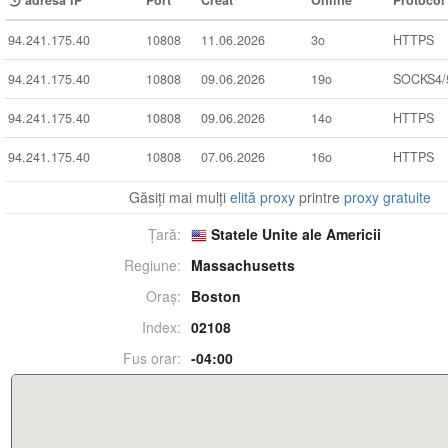
adresa IP
Port
Creat
Online
Protocol
94.241.175.40
10808
11.06.2026
3o
HTTPS
94.241.175.40
10808
09.06.2026
19o
SOCKS4/
94.241.175.40
10808
09.06.2026
14o
HTTPS
94.241.175.40
10808
07.06.2026
16o
HTTPS
Găsiți mai mulți
elită proxy
printre
proxy gratuite
Țară:
Statele Unite ale Americii
Regiune:
Massachusetts
Oraș:
Boston
Index:
02108
Fus orar:
-04:00