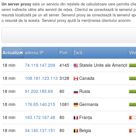
Un server proxy
este un serviciu din rețelele de calculatoare care permite clie
cereri indirecte către alte servicii de rețea. Clientul se conectează la serverul pr
resursă localizată pe un alt server. Serverul proxy se conectează la serverul spe
o resursă de la acesta. Serverul proxy ajută la menținerea clientului anonim
Actualizat
adresa IP
Port
Țară
Vit
18 min
74.119.147.209
4145
Statele Unite ale Americii
18 min
108.181.123.113
3128
Canada
18 min
91.202.185.69
80
Rusia
18 min
176.65.140.215
1081
Germania
18 min
163.172.167.48
80
Franța
18 min
34.140.137.151
80
Belgia