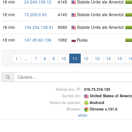
18 min
24.249.199.12
4145
Statele Unite ale Americii
18 min
72.205.0.93
4145
Statele Unite ale Americii
18 min
104.234.138.91
9080
Statele Unite ale Americii
18 min
147.45.60.136
1082
Rusia
1
…
7
8
9
10
11
12
13
14
15
1
Adresa dvs. IP:
216.73.216.125
Sunteți din:
United States of Ameri
Sistem de operare:
Android
Browser:
Chrome v.131.0
altele